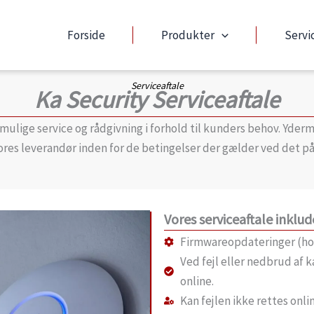
Forside
Produkter
Servi
Serviceaftale
Ka Security Serviceaftale
mulige service og rådgivning i forhold til kunders behov. Ydermer
 vores leverandør inden for de betingelser der gælder ved det 
Vores serviceaftale inklud
Firmwareopdateringer (ho
Ved fejl eller nedbrud af k
online.
Kan fejlen ikke rettes onli