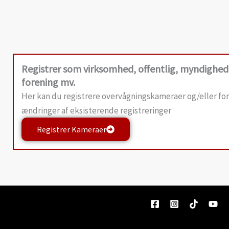
Registrer som virksomhed, offentlig, myndighed
forening mv.
Her kan du registrere overvågningskameraer og/eller fo
ændringer af eksisterende registreringer
Registrer Kameraer