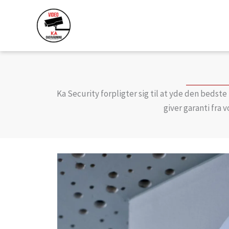
Gå
til
indholdet
Ka Security forpligter sig til at yde den bedste 
giver garanti fra