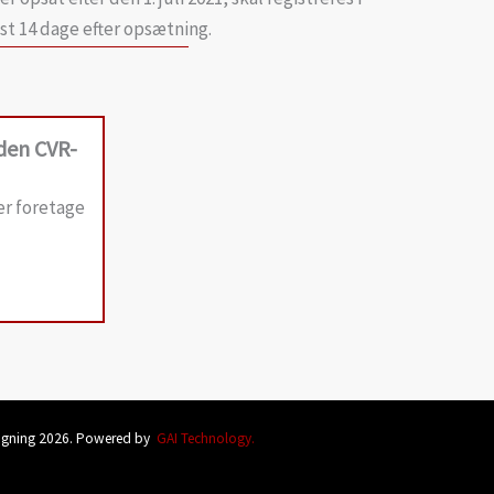
st 14 dage efter opsætning.
uden CVR-
er foretage
ågning 2026. Powered by
GAI Technology.