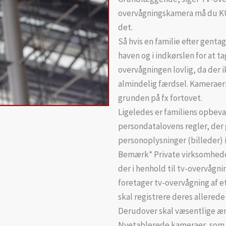
overvågningskamera må du KU
det.
Så hvis en familie efter genta
haven og i indkørslen for at ta
overvågningen lovlig, da der i
almindelig færdsel. Kameraern
grunden på fx fortovet.
Ligeledes er familiens opbeva
persondatalovens regler, der 
personoplysninger (billeder) 
Bemærk* Private virksomheder
der i henhold til tv-overvågnin
foretager tv-overvågning af e
skal registrere deres allerede
Derudover skal væsentlige æn
Nyetablerede kameraer, som er 