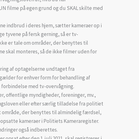
N filme på egen grund og du SKAL skilte med
gne indbrud i deres hjem, sætter kameraer op i
ge tyvene på fersk gerning, så er tv-
kke er tale om områder, der benyttes til
e skal monteres, så de ikke filmer uden for
ring af optagelserne undtaget fra
gælder for enhver form for behandling af
i forbindelse med tv-overvågning.
, offentlige myndigheder, foreninger, mv.,
gsloven eller efter særlig tilladelse fra politiet
t område, der benyttes til almindelig færdsel,
 opsatte kameraer i Politiets Kameraregister.
dringer også indberettes.
opsat efter den 1. juli 2021, skal registreres i