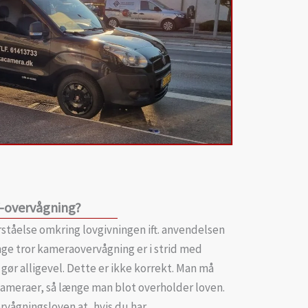
V-overvågning?
rståelse omkring lovgivningen ift. anvendelsen
ge tror kameraovervågning er i strid med
gør alligevel. Dette er ikke korrekt. Man må
meraer, så længe man blot overholder loven.
vågningsloven at, hvis du har