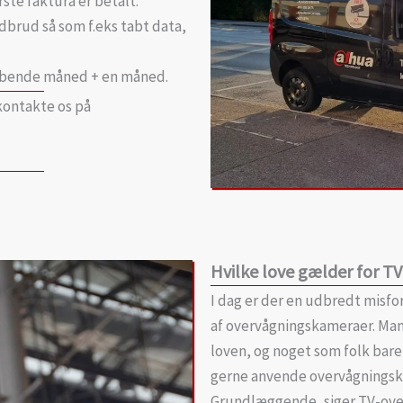
ste faktura er betalt.
dbrud så som f.eks tabt data,
løbende måned + en måned.
kontakte os på
Hvilke love gælder for T
I dag er der en udbredt misfo
af overvågningskameraer. Man
loven, og noget som folk bare 
gerne anvende overvågningska
Grundlæggende, siger TV-over