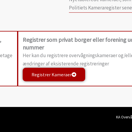
Politiets Kameraregister sene
,
Registrer som privat borger eller forening 
nummer
retage
Her kan du registrere overvågningskameraer og/ell
ændringer af eksisterende registreringer
Registrer Kameraer
KA Overv