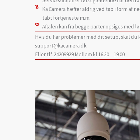
Serviceaftalen er først gældende når den før
Ka Camera hæfter aldrig ved tab i form af ne
tabt fortjeneste m.m.
Aftalen kan fra begge parter opsiges med 
Hvis du har problemer med dit setup, skal du 
support@kacamera.dk
Eller tlf. 24209929 Mellem kl 16.30 – 19.00