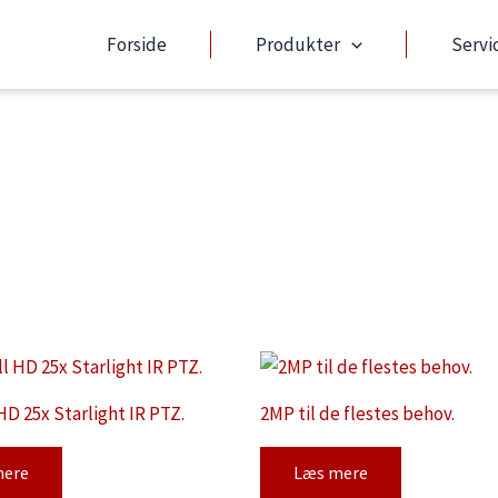
Forside
Produkter
Servi
HD 25x Starlight IR PTZ.
2MP til de flestes behov.
mere
Læs mere