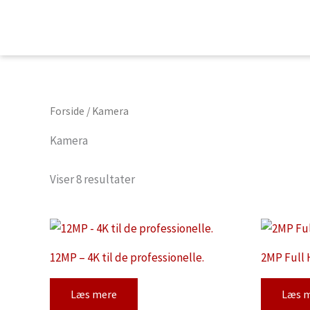
Gå
til
indholdet
Forside
/ Kamera
Kamera
Viser 8 resultater
12MP – 4K til de professionelle.
2MP Full 
Læs mere
Læs 