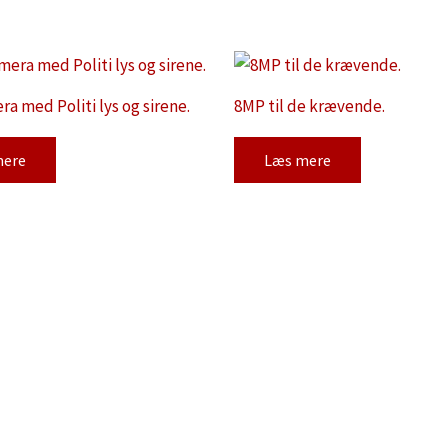
a med Politi lys og sirene.
8MP til de krævende.
mere
Læs mere